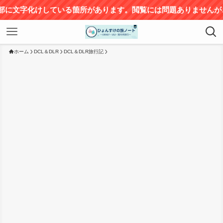
サ
ホーム
DCL＆DLR
DCL＆DLR旅行記