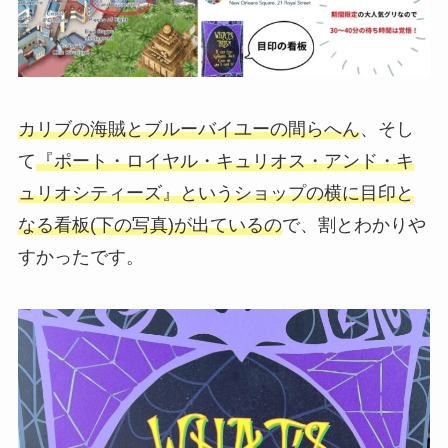
カリブの海賊とブルーバイユーの間らへん
、そし
て
『ポート・ロイヤル・キュリオス・アンド・キ
ュリオシティーズ』
というショップの横に目印と
なる看板(下の写真)が出ているの
で、割とわかりや
すかったです。