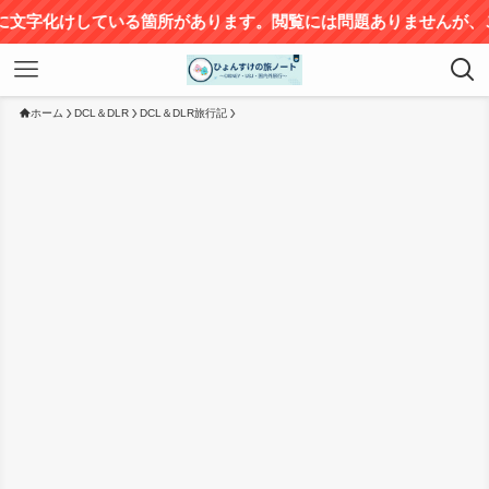
サイ
ホーム
DCL＆DLR
DCL＆DLR旅行記