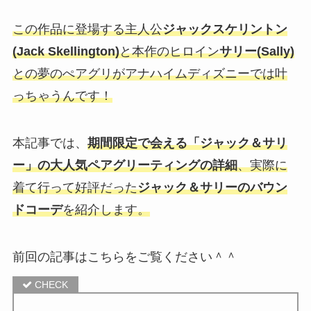
この作品に登場する主人公
ジャックスケリントン
(Jack Skellington)
と本作のヒロイン
サリー(Sally)
との夢のぺアグリがアナハイムディズニーでは叶
っちゃうんです！
本記事では、
期間限定で会える「ジャック＆サリ
ー」の大人気ペアグリーティングの詳細
、実際に
着て行って好評だった
ジャック＆サリーのバウン
ドコーデ
を紹介します。
前回の記事はこちらをご覧ください＾＾