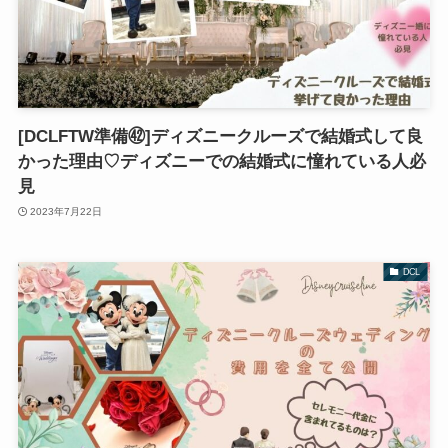
[DCLFTW準備㊷]ディズニークルーズで結婚式して良
かった理由♡ディズニーでの結婚式に憧れている人必
見
2023年7月22日
DCL