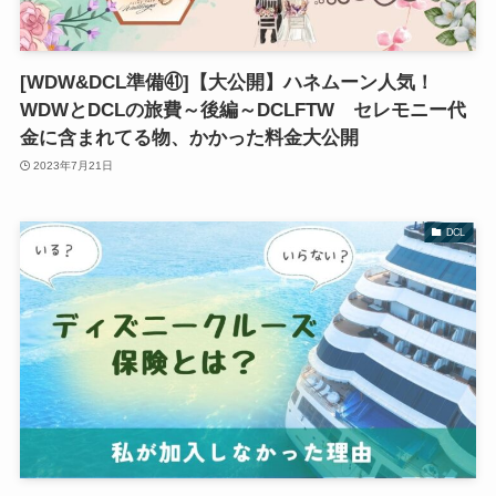
[WDW&DCL準備㊶]【大公開】ハネムーン人気！
WDWとDCLの旅費～後編～DCLFTW セレモニー代
金に含まれてる物、かかった料金大公開
2023年7月21日
DCL