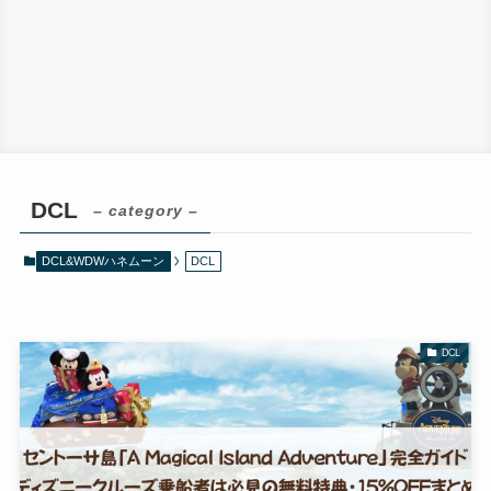
DCL
– category –
DCL&WDWハネムーン
DCL
DCL