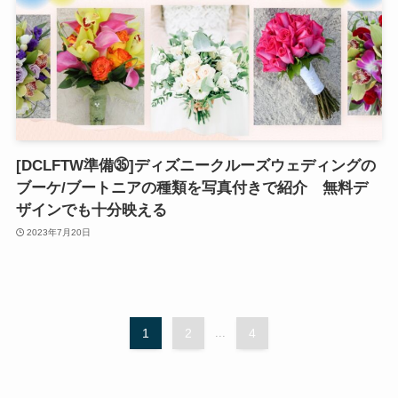
[DCLFTW準備㉟]ディズニークルーズウェディングの
ブーケ/ブートニアの種類を写真付きで紹介 無料デ
ザインでも十分映える
2023年7月20日
1
2
...
4