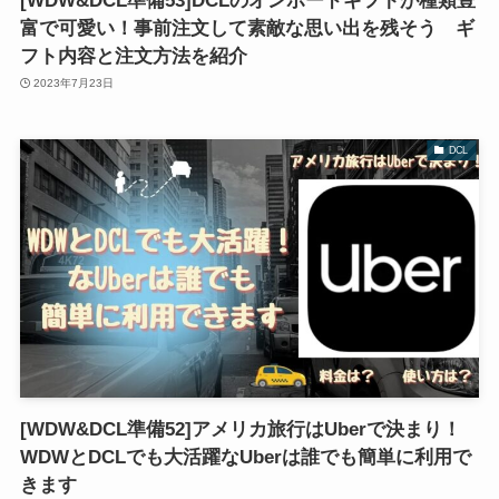
[WDW&DCL準備53]DCLのオンボードギフトが種類豊
富で可愛い！事前注文して素敵な思い出を残そう ギ
フト内容と注文方法を紹介
2023年7月23日
DCL
[WDW&DCL準備52]アメリカ旅行はUberで決まり！
WDWとDCLでも大活躍なUberは誰でも簡単に利用で
きます