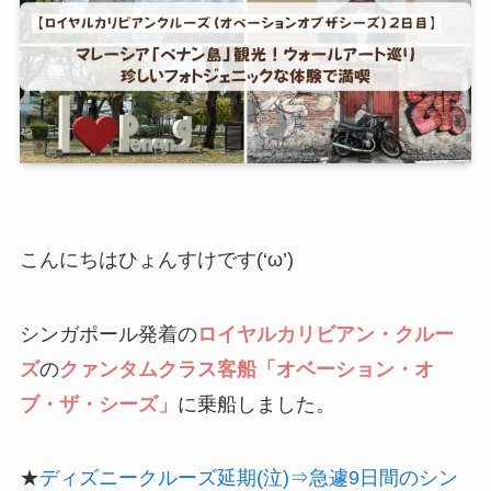
こんにちはひょんすけです(‘ω’)
シンガポール発着の
ロイヤルカリビアン・クルー
ズ
の
クァンタムクラス客船「オベーション・オ
ブ・ザ・シーズ」
に乗船しました。
★
ディズニークルーズ延期(泣)⇒急遽9日間のシン