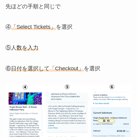
先ほどの手順と同じで
④
「Select Tickets」
を選択
⑤人
数を入力
⑥
日付を選択して「Checkout」
を選択