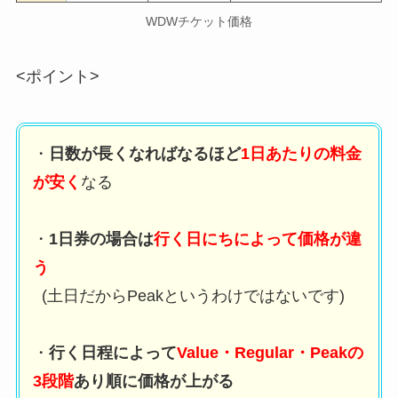
WDWチケット価格
<ポイント>
・
日数が長くなればなるほど
1日あたりの料金
が安く
なる
・
1日券の場合は
行く日にちによって価格が違
う
(土日だからPeakというわけではないです)
・
行く日程によって
Value・Regular・Peakの
3段階
あり順に価格が上がる