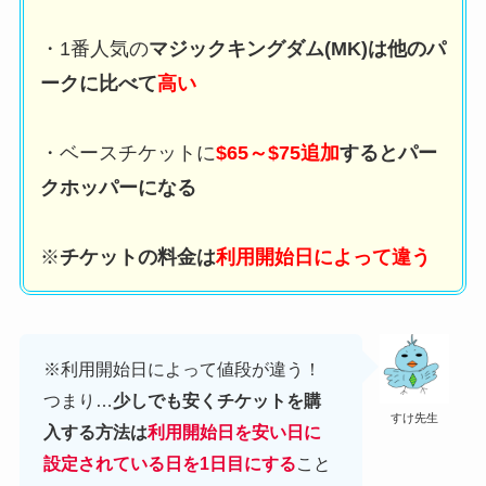
・1番人気の
マジックキングダム(MK)は他のパ
ークに比べて
高い
・ベースチケットに
$65～$75追加
するとパー
クホッパーになる
※
チケットの料金は
利用開始日によって違う
※利用開始日によって値段が違う！
つまり…
少しでも安くチケットを購
すけ先生
入する方法は
利用開始日を安い日に
設定されている日を1日目にする
こと