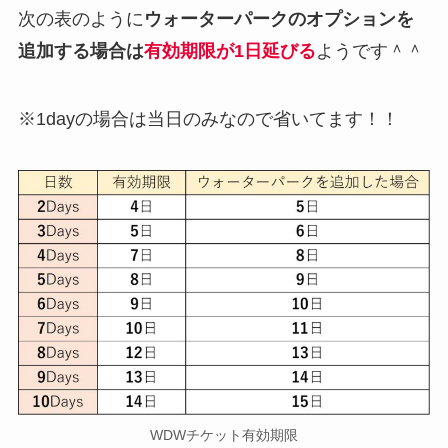
次の表のように
ウォーターパークのオプションを
追加する場合は
有効期限が1日延びる
ようです＾＾
※1dayの場合は当日のみなので省いてます！！
WDWチケット有効期限