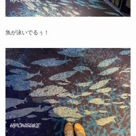
魚が泳いでるぅ！