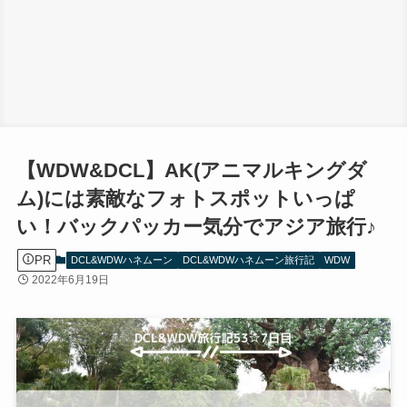
【WDW&DCL】AK(アニマルキングダ
ム)には素敵なフォトスポットいっぱ
い！バックパッカー気分でアジア旅行♪
PR
DCL&WDWハネムーン
DCL&WDWハネムーン旅行記
WDW
2022年6月19日