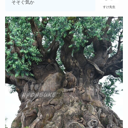
そそぐ気か
すけ先生