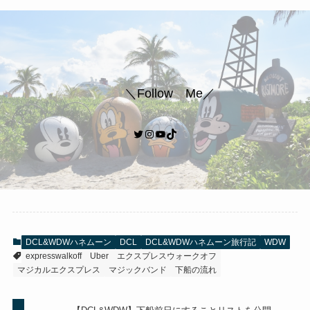
＼Follow Me／
Twitter
Instagram
YouTube
TikTok
DCL&WDWハネムーン
DCL
DCL&WDWハネムーン旅行記
WDW
expresswalkoff
Uber
エクスプレスウォークオフ
マジカルエクスプレス
マジックバンド
下船の流れ