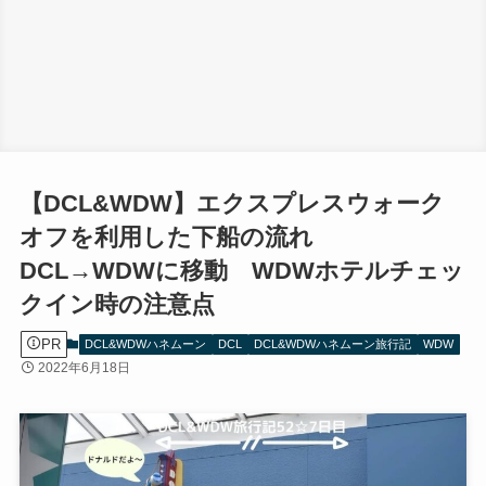
【DCL&WDW】エクスプレスウォーク
オフを利用した下船の流れ
DCL→WDWに移動 WDWホテルチェッ
クイン時の注意点
PR
DCL&WDWハネムーン
DCL
DCL&WDWハネムーン旅行記
WDW
2022年6月18日