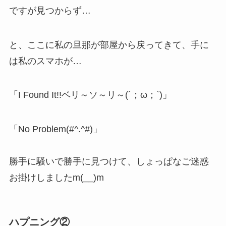
ですが見つからず…
と、ここに私の旦那が部屋から戻ってきて、手に
は私のスマホが…
「I Found It!!ベリ～ソ～リ～(´；ω；`)」
「No Problem(#^.^#)」
勝手に騒いで勝手に見つけて、しょっぱなご迷惑
お掛けしましたm(__)m
ハプニング②