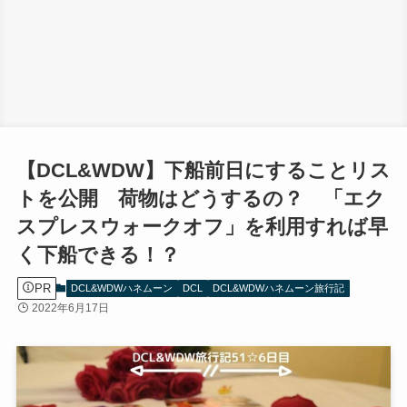
【DCL&WDW】下船前日にすることリス
トを公開 荷物はどうするの？ 「エク
スプレスウォークオフ」を利用すれば早
く下船できる！？
PR
DCL&WDWハネムーン
DCL
DCL&WDWハネムーン旅行記
2022年6月17日