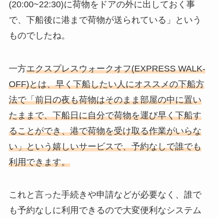
(20:00~22:30)に荷物をドアの外に出しておく事
で、下船後に港まで荷物が送られている」という
ものでしたね。
一方
エクスプレスウォークオフ(EXPRESS WALK-
OFF)
とは、早く下船したい人にオススメの下船方
法で
「前日の夜も荷物はそのまま部屋の中に置い
たままで、下船日に自分で荷物を運び早く下船す
ることができ、港で荷物を受け取る作業がいらな
い」
という嬉しいサービスで、予約なしで誰でも
利用できます。
これと言った手続きや申請などが必要なく、誰で
も予約なしに利用できるので大変便利なシステム