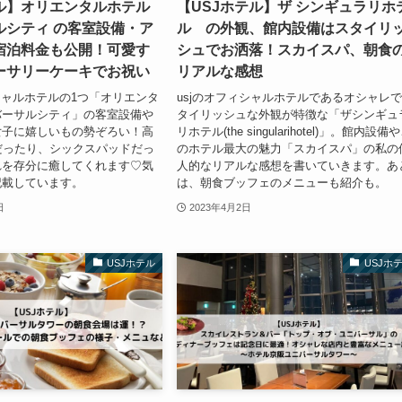
テル】オリエンタルホテル
【USJホテル】ザ シンギュラリホ
ルシティ の客室設備・ア
ル の外観、館内設備はスタイリ
宿泊料金も公開！可愛す
シュでお洒落！スカイスパ、朝食
ーサリーケーキでお祝い
リアルな感想
シャルホテルの1つ「オリエンタ
usjのオフィシャルホテルであるオシャレ
バーサルシティ」の客室設備や
タイリッシュな外観が特徴な「ザシンギュ
女子に嬉しいもの勢ぞろい！高
リホテル(the singularihotel)」。館内設備
aだったり、シックスパッドだっ
のホテル最大の魅力「スカイスパ」の私の
れを存分に癒してくれます♡気
人的なリアルな感想を書いていきます。あ
記載しています。
は、朝食ブッフェのメニューも紹介も。
日
2023年4月2日
USJホテル
USJホ