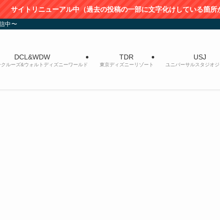
ル中（過去の投稿の一部に文字化けしている箇所があります。閲覧には
発信中〜
DCL&WDW
TDR
USJ
ークルーズ&ウォルトディズニーワールド
東京ディズニーリゾート
ユニバーサルスタジオジ