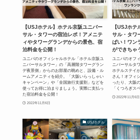
【USJホテル】ホテル京阪ユニバー
【USJホ
サル・タワーの宿泊レポ！アメニテ
サル・タワ
ィやタワーグランデからの景色、宿
ぱい！ワン
泊料金を公開！
ができちゃ
ユニバのオフィシャルホテル「ホテル京阪ユ
ユニバのオフ
ニバーサルタワー」の「高層階タワーグラン
ニバーサルタ
デ夜景側」からのお部屋の眺めと、設備・ル
ホテルステイ
ームアメニティを紹介。「大阪いらっしゃい
さん！オフィ
キャンペーン」や「全国旅行支援割」などを
ったり、大阪
使ってお得に泊まりましょう。実際に支払っ
「くつろぎス
た宿泊料金を公開！
2022年11月6日
2022年11月6日
USJホテル