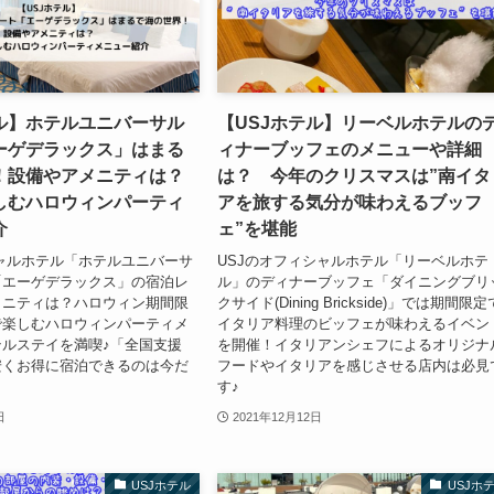
テル】ホテルユニバーサル
【USJホテル】リーベルホテルの
ーゲデラックス」はまる
ィナーブッフェのメニューや詳細
！設備やアメニティは？
は？ 今年のクリスマスは”南イタ
しむハロウィンパーティ
アを旅する気分が味わえるブッフ
介
ェ”を堪能
シャルホテル「ホテルユニバーサ
USJのオフィシャルホテル「リーベルホテ
「エーゲデラックス」の宿泊レ
ル」のディナーブッフェ「ダイニングブリ
メニティは？ハロウィン期間限
クサイド(Dining Brickside)」では期間限定
で楽しむハロウィンパーティメ
イタリア料理のビッフェが味わえるイベン
ルステイを満喫♪「全国支援
を開催！イタリアンシェフによるオリジナ
安くお得に宿泊できるのは今だ
フードやイタリアを感じさせる店内は必見
す♪
日
2021年12月12日
USJホテル
USJホ