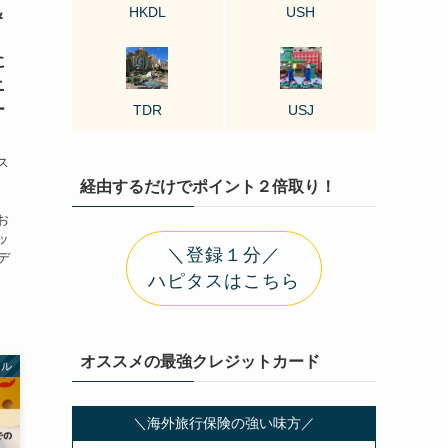
HKDL
USH
＆
に
ニ
ー
TDR
USJ
ス
経由するだけでポイント２倍取り！
お
ッ
＼登録１分／
デ
ハピタスはこちら
オススメの最強クレジットカード
テル
＼海外旅行保険の強い味方／