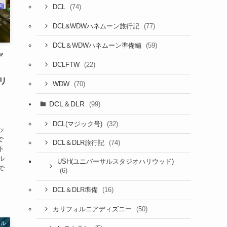
(74)
DCL
(77)
DCL&WDWハネムーン旅行記
(59)
DCL＆WDWハネムーン準備編
デ
(22)
DCLFTW
リ
(70)
WDW
DCL＆DLR
(99)
(32)
DCL(マジック号)
ッ
で
(74)
DCL＆DLR旅行記
ト
ル
USH(ユニバーサルスタジオハリウッド)
で
(6)
(16)
DCL＆DLR準備
(50)
カリフォルニアディズニー
テル