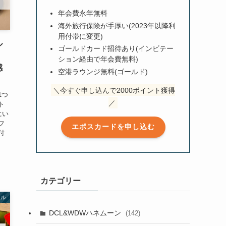
年会費永年無料
海外旅行保険が手厚い(2023年以降利
用付帯に変更)
ル
ゴールドカード招待あり(インビテー
ション経由で年会費無料)
感
空港ラウンジ無料(ゴールド)
＼今すぐ申し込んで2000ポイント獲得
1つ
／
ト
にい
フ
エポスカードを申し込む
付
カテゴリー
テル
DCL&WDWハネムーン
(142)