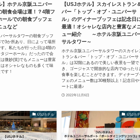
テル】ホテル京阪ユニバー
【USJホテル】スカイレストラン
の朝食会場は運！？4階フ
バー「トップ・オブ・ユニバーサ
ホールでの朝食ブッフェ
ル」のディナーブッフェは記念日
ニュなど
最適！オシャレな店内と豊富なメ
ュー紹介 ～ホテル京阪ユニバ
ニバーサルタワーの朝食ブッフ
サルタワー～
で3か所あり、日によって場所
す。私たちが行った日は4階の
ホテル京阪ユニバーサルタワーのスカイレ
ンタジーホール』だったので会
トラン＆バー「トップ・オブ・ユニバーサ
は微妙(笑)でもメニューは豊富
ル」は32階にあるので美しい夜景を一望で
てはオシャレなものも多くて味
き、ゴージャスで開放的な店内でゆったり
たです！
食事を楽しむことができます。ディナーブ
フェのメニュー数は30種類以上！記念日や
ートに最適♪
2022年11月6日
USJホテル
USJホ