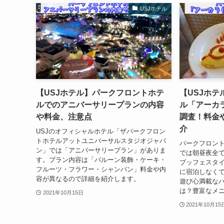
USJホテル
【USJホテル】パークフロントホテ
【USJホ
ルでのアニバーサリープランの内容
ル「アーカラ
や料金、注意点
調査！料金
介
USJのオフィシャルホテル「ザパークフロン
トホテルアットユニバーサルスタジオジャパ
パークフロン
ン」では「アニバーサリープラン」がありま
では朝昼夜全
す。プラン内容は「バルーン装飾・ケーキ・
ブッフェスタ
フルーツ・フラワー・シャンパン」料金や内
に宿泊しなくて
容が異なるので詳細を紹介します。
遊び心満載な
は？豊富なメ
2021年10月15日
2021年10月15