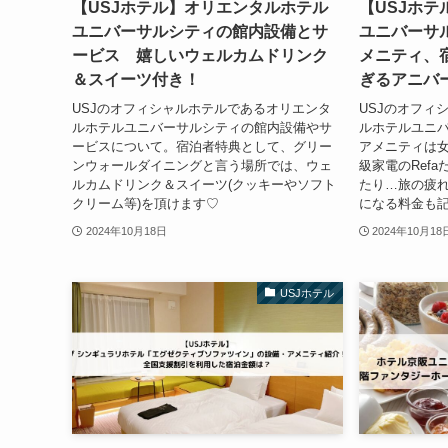
【USJホテル】オリエンタルホテル
【USJホ
ユニバーサルシティの館内設備とサ
ユニバーサ
ービス 嬉しいウェルカムドリンク
メニティ、
＆スイーツ付き！
ぎるアニバ
USJのオフィシャルホテルであるオリエンタ
USJのオフィ
ルホテルユニバーサルシティの館内設備やサ
ルホテルユニ
ービスについて。宿泊者特典として、グリー
アメニティは
ンウォールダイニングと言う場所では、ウェ
級家電のRef
ルカムドリンク＆スイーツ(クッキーやソフト
たり…旅の疲
クリーム等)を頂けます♡
になる料金も
2024年10月18日
2024年10月18
USJホテル