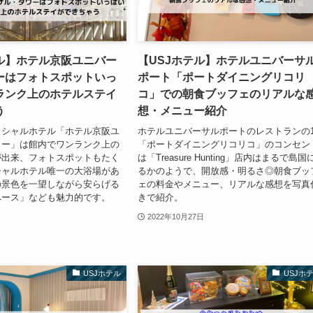
テル】ホテル京阪ユニバー
【USJホテル】ホテルユニバーサ
ーはフォトスポットいっ
ポート「ポートダイニングリコリ
ランク上のホテルステイ
コ」での朝食ブッフェのリアルな
う
想・メニュー紹介
ィシャルホテル「ホテル京阪ユ
ホテルユニバーサルポートのレストランの
ワー」は館内でワンランク上の
「ポートダイニングリコリコ」のコンセン
が出来、フォトスポットもたく
は「Treasure Hunting」店内はまるで島国
シャルホテル唯一の大浴場があ
るかのようで、開放感・明るさ◎朝食ブッ
の景色を一望しながら安らげる
ェの料金やメニュー、リアルな感想を写真
ペース」なども魅力的です。
きで紹介。
2022年10月27日
USJホテル
USJホ