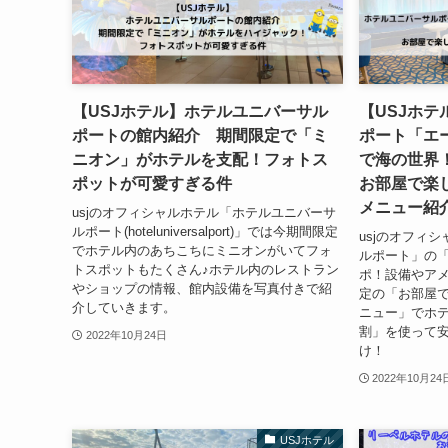
【USJホテル】ホテルユニバーサル
【USJホ
ポートの館内紹介 期間限定で「ミ
ポート「エ
ニオン」がホテルを支配！フォトス
で海の世界
ポットが可愛すぎる件
お部屋で楽
メニュー紹
usjのオフィシャルホテル「ホテルユニバーサ
ルポート(hoteluniversalport)」では今期間限定
usjのオフィ
でホテル内のあちこちにミニオンがいてフォ
ルポート」の
トスポットもたくさん♪ホテル内のレストラン
ポ！設備やア
やショップの情報、館内設備を写真付きで紹
定の「お部屋
介していきます。
ニュー」でホテ
割」を使って
2022年10月24日
け！
2022年10月24
USJホテル