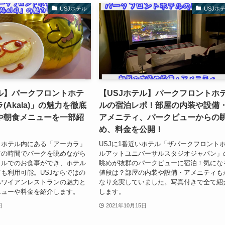
USJホテル
USJホ
テル】パークフロントホテ
【USJホテル】パークフロントホ
(Akala)」の魅力を徹底
ルの宿泊レポ！部屋の内装や設備
や朝食メニューを一部紹
アメニティ、パークビューからの
め、料金を公開！
トホテル内にある「アーカラ」
USJに1番近いホテル「ザパークフロント
ての時間でパークを眺めながら
ルアットユニバーサルスタジオジャパン」
イルでのお食事ができ、ホテル
眺めが抜群のパークビューに宿泊！気にな
も利用可能。USJならではの
値段は？部屋の内装や設備・アメニティも
ハワイアンレストランの魅力と
なり充実していました。写真付きで全て紹
ニューや料金を紹介します。
します。
日
2021年10月15日