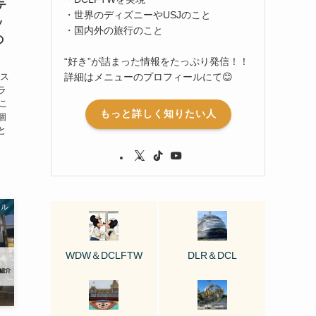
テ
・世界のディズニーやUSJのこと
ッ
・国内外の旅行のこと
の
“好き”が詰まった情報をたっぷり発信！！
詳細はメニューのプロフィールにて😊
でス
ラ
やこ
もっと詳しく知りたい人
個
と
テル
WDW＆DCLFTW
DLR＆DCL