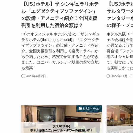
【USJホテル】ザ シンギュラリホテ
【USJホ
ル「エグゼクティブソファツイン」
サルタワー
の設備・アメニティ紹介！全国支援
ァンタジー
割引を利用した宿泊金額は？
の様子・メ
usjのオフィシャルホテルである「ザシンギュ
ホテル京阪ユ
ラリホテル(the singularihotel)」「エグゼクテ
ェの会場は全部
ィブソファツイン」の設備・アメニティを紹
が異なるようで
介。全国支援割引を利用して楽天トラベルか
宴会場『ファ
ら予約したため、格安で宿泊することができ
場のオシャレ度
ました。ユニバーサルシティ駅目の前で立地
で、朝食にし
も最高！
も美味しかっ
2023年4月2日
2022年11月6日
USJホテル