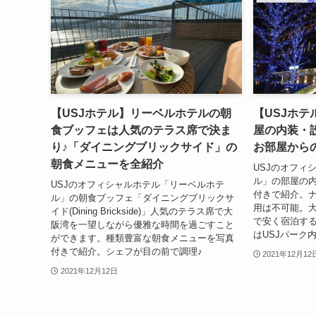
【USJホテル】リーベルホテルの朝
【USJホ
食ブッフェは人気のテラス席で決ま
屋の内装・
り♪「ダイニングブリックサイド」の
お部屋から
朝食メニューを全紹介
USJのオフィ
ル」の部屋の
USJのオフィシャルホテル「リーベルホテ
付きで紹介。ナ
ル」の朝食ブッフェ「ダイニングブリックサ
用は不可能。
イド(Dining Brickside)」人気のテラス席で大
で安く宿泊す
阪湾を一望しながら優雅な時間を過ごすこと
はUSJパーク
ができます。種類豊富な朝食メニューを写真
付きで紹介。シェフが目の前で調理♪
2021年12月12
2021年12月12日